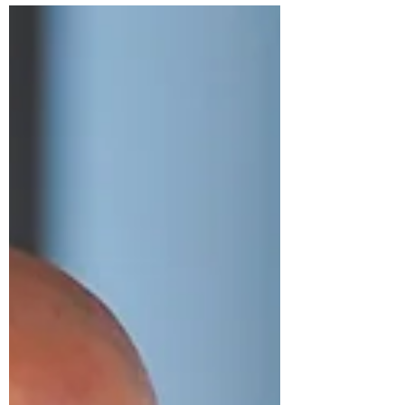
entwickelt und produziert Implantate und Katheter
für die endovaskuläre Behandlung peripherer und
aortaler Gefäßerkrankungen. Wir haben über die
Medizinprodukteverordnung, den Export und die
Verpackungsverordnung gesprochen. Außerdem
hatte ich die Gelegenheit, einen Stent-Graft aus
nächster Nähe z