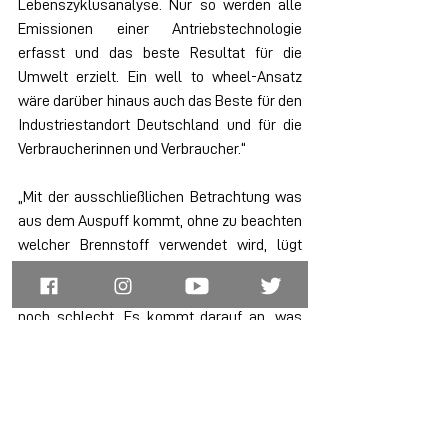
Lebenszyklusanalyse. Nur so werden alle 
Emissionen einer Antriebstechnologie 
erfasst und das beste Resultat für die 
Umwelt erzielt. Ein well to wheel-Ansatz 
wäre darüber hinaus auch das Beste für den 
Industriestandort Deutschland und für die 
Verbraucherinnen und Verbraucher.“
„Mit der ausschließlichen Betrachtung was 
aus dem Auspuff kommt, ohne zu beachten 
welcher Brennstoff verwendet wird, lügt 
man sich in die Tasche. Aus klimapolitischer 
Sicht, ist ein Verbrennungsmotor weder gut 
noch schlecht. Es kommt darauf an, was 
man darin verbrennt.“
„Durch den Einsatz der FDP haben wir eine 
wichtige Öffnungsklausel für den Einsatz 
von CO2-neutralen synthetischen 