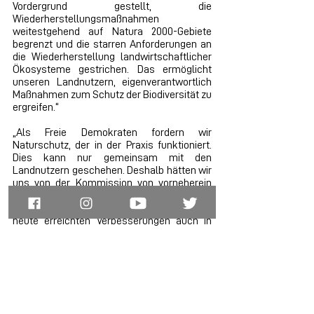
Vordergrund gestellt, die 
Wiederherstellungsmaßnahmen 
weitestgehend auf Natura 2000-Gebiete 
begrenzt und die starren Anforderungen an 
die Wiederherstellung landwirtschaftlicher 
Ökosysteme gestrichen. Das ermöglicht 
unseren Landnutzern, eigenverantwortlich 
Maßnahmen zum Schutz der Biodiversität zu 
ergreifen.“
„Als Freie Demokraten fordern wir 
Naturschutz, der in der Praxis funktioniert. 
Dies kann nur gemeinsam mit den 
Landnutzern geschehen. Deshalb hätten wir 
uns von der Kommission von vorneherein 
einen praktikableren Gesetzesentwurf zum 
Schutz der Natur gewünscht. Jetzt gilt es die 
heute erreichten Verbesserungen auch in 
den Verhandlungen mit den 
Mitgliedsstaaten durchzusetzen,“ so 
Andreas Glück.